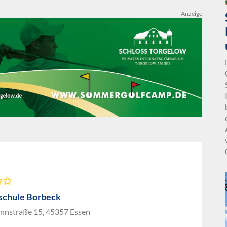
Anzeige
chule Borbeck
nstraße 15, 45357 Essen