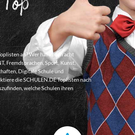
 Top
listen an? Wer hat in den acht
 Fremdsprachen, Sport, Kunst,
haften, Digitale Schule und
lektiere die SCHULEN.DE Toplisten nach
zufinden, welche Schulen ihren