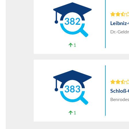
382
Leibni
Dr.-Geld
1
383
Schloß
Benrodes
1