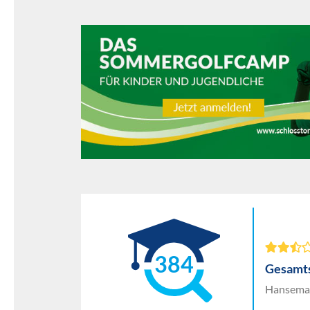
384
Gesamts
Hanseman