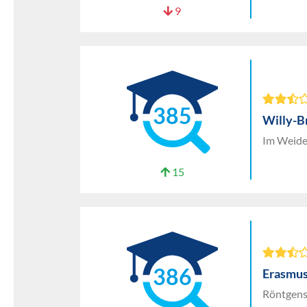
9
385
Willy-B
Im Weide
15
386
Erasmu
Röntgens