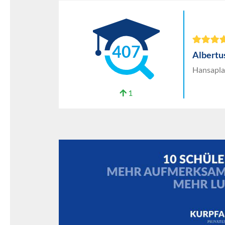
407
Albertu
Hansapla
1