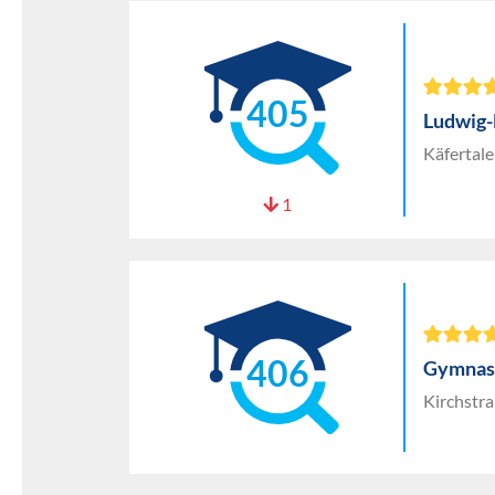
405
Ludwig
Käfertal
1
406
Gymnas
Kirchstr