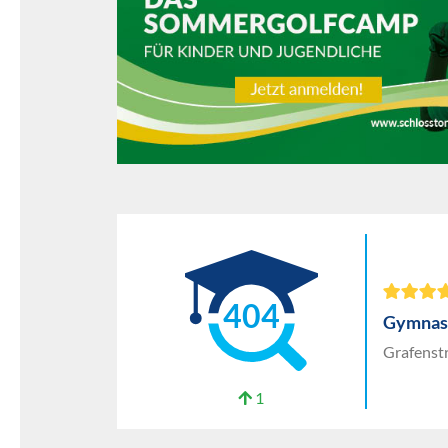
404
Gymnas
Grafenst
1