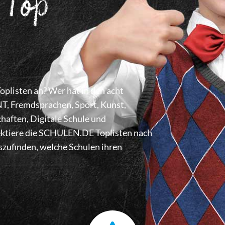
 Top
listen an? Wer hat in den acht
 Fremdsprachen, Sport, Kunst,
haften, Digitale Schule und
lektiere die SCHULEN.DE Toplisten nach
zufinden, welche Schulen ihren