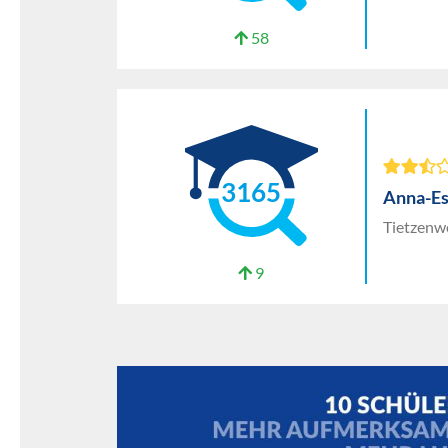
58
3165
Anna-Es
Tietzenw
9