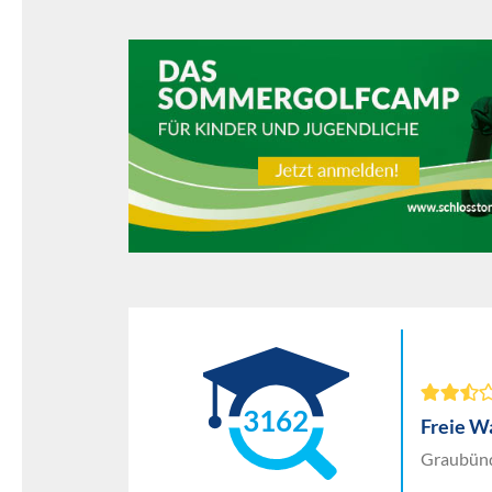
3162
Freie W
Graubünd