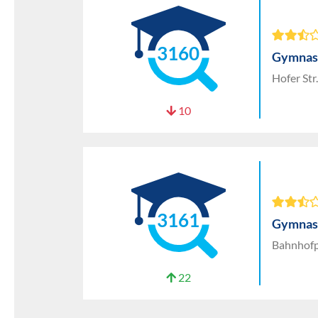
3160
Gymnas
Hofer St
10
3161
Gymnasi
Bahnhofp
22