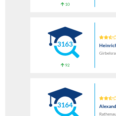
10
3163
Heinric
Girbelsr
92
3164
Alexand
Rathenau