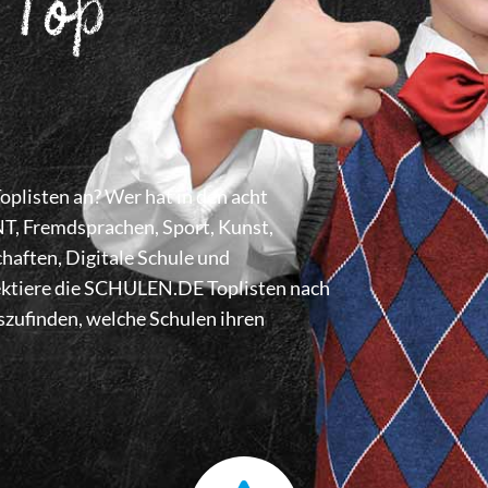
 Top
listen an? Wer hat in den acht
 Fremdsprachen, Sport, Kunst,
haften, Digitale Schule und
lektiere die SCHULEN.DE Toplisten nach
zufinden, welche Schulen ihren