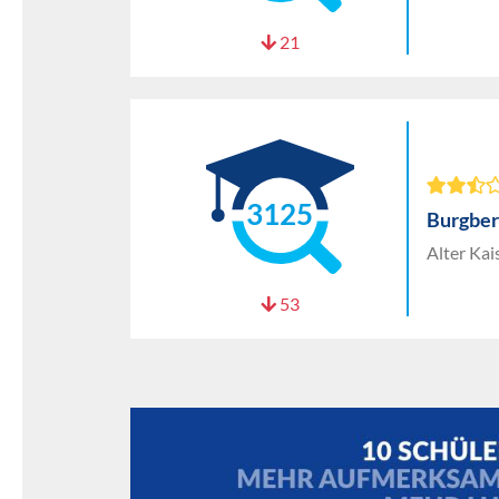
21
3125
Burgber
Alter Ka
53