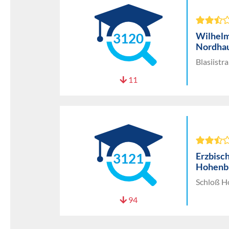
Wilhel
3120
Nordha
Blasiist
11
Erzbisc
3121
Hohenb
Schloß H
94