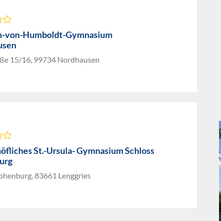
m-von-Humboldt-Gymnasium
usen
raße 15/16, 99734 Nordhausen
höfliches St.-Ursula- Gymnasium Schloss
urg
ohenburg, 83661 Lenggries