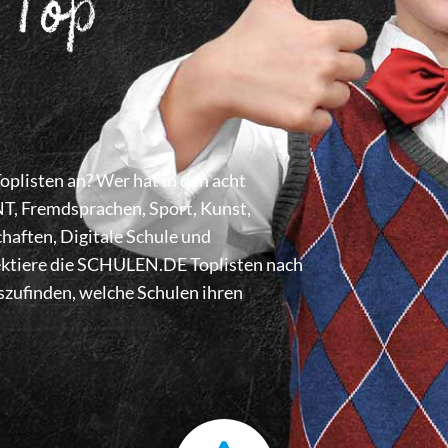
 Top
listen an? Wer hat in den acht
 Fremdsprachen, Sport, Kunst,
haften, Digitale Schule und
lektiere die SCHULEN.DE Toplisten nach
zufinden, welche Schulen ihren