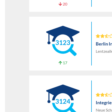
20
3123
Berlin I
Lentzeall
17
3124
Integri
Neue Sch