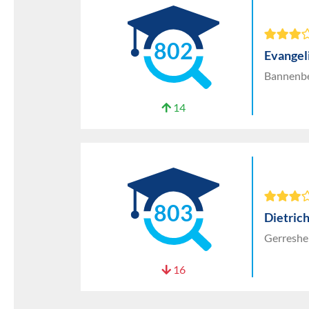
802
Evangel
Bannenber
14
803
Dietric
Gerreshe
16