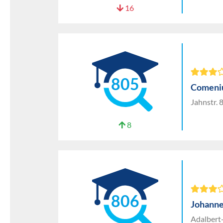
16
805
Comeni
Jahnstr. 
8
806
Johann
Adalbert-