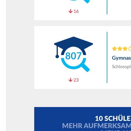
16
807
Gymnas
Schlosspl
23