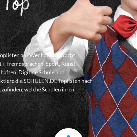
 Top
listen an? Wer hat in den acht
 Fremdsprachen, Sport, Kunst,
haften, Digitale Schule und
lektiere die SCHULEN.DE Toplisten nach
zufinden, welche Schulen ihren