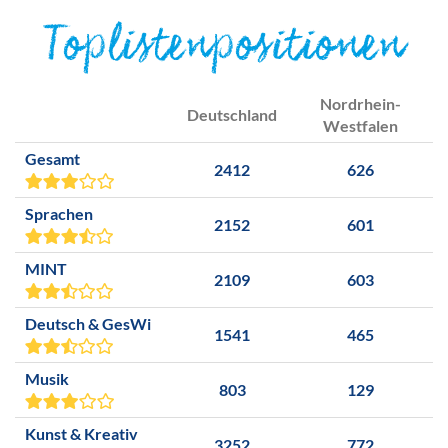
Toplistenpositionen
Nordrhein-
Deutschland
Westfalen
Gesamt
2412
626
Sprachen
2152
601
MINT
2109
603
Deutsch & GesWi
1541
465
Musik
803
129
Kunst & Kreativ
3252
772