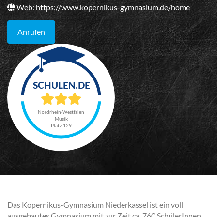
Web:
https://www.kopernikus-gymnasium.de/home
Anrufen
Nordrhein-Westfalen
Musik
Platz 129
Das Kopernikus-Gymnasium Niederkassel ist ein voll
ausgebautes Gymnasium mit zur Zeit ca. 760 SchülerInnen.