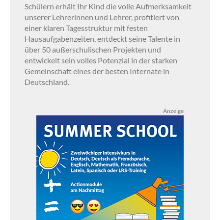
Schülern erhält Ihr Kind die volle Aufmerksamkeit
unserer Lehrerinnen und Lehrer, profitiert von
einer klaren Tagesstruktur mit festen
Hausaufgabenzeiten, entdeckt seine Talente in
über 50 außerschulischen Projekten und
entwickelt sein volles Potenzial in der starken
Gemeinschaft eines der besten Internate in
Deutschland.
Anzeige