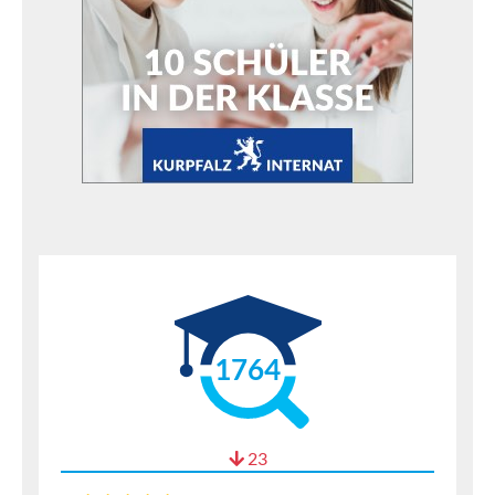
1764
23