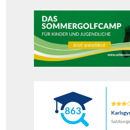
863
Karlsgy
Salzburge