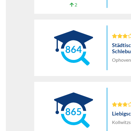
2
Städtis
864
Schlebu
Ophovene
865
Liebigsc
Kollwitz