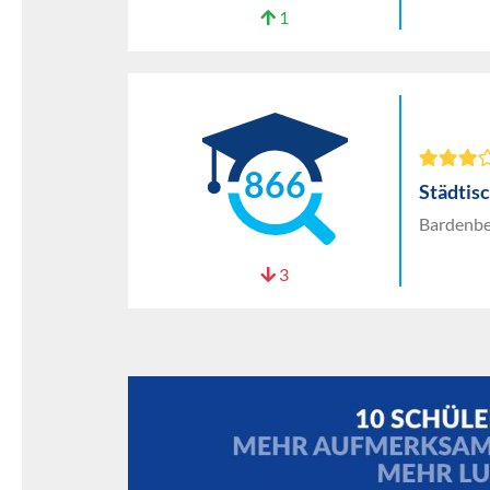
1
866
Städtis
Bardenbe
3