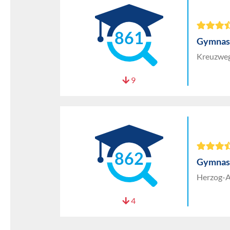
861
Gymnas
Kreuzweg
9
862
Gymnas
Herzog-A
4