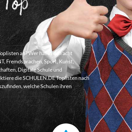
 Top
listen an? Wer hat in den acht
 Fremdsprachen, Sport, Kunst,
haften, Digitale Schule und
lektiere die SCHULEN.DE Toplisten nach
zufinden, welche Schulen ihren