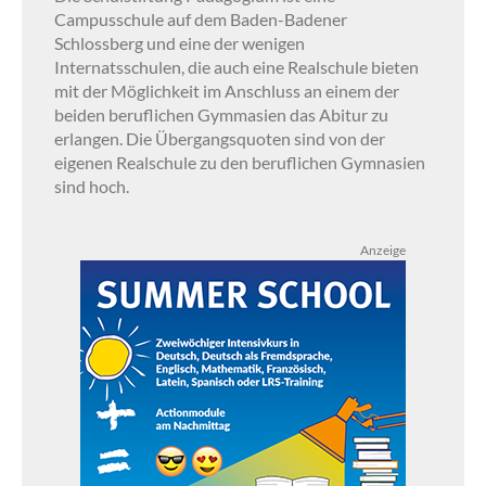
Campusschule auf dem Baden-Badener
Schlossberg und eine der wenigen
Internatsschulen, die auch eine Realschule bieten
mit der Möglichkeit im Anschluss an einem der
beiden beruflichen Gymmasien das Abitur zu
erlangen. Die Übergangsquoten sind von der
eigenen Realschule zu den beruflichen Gymnasien
sind hoch.
Anzeige