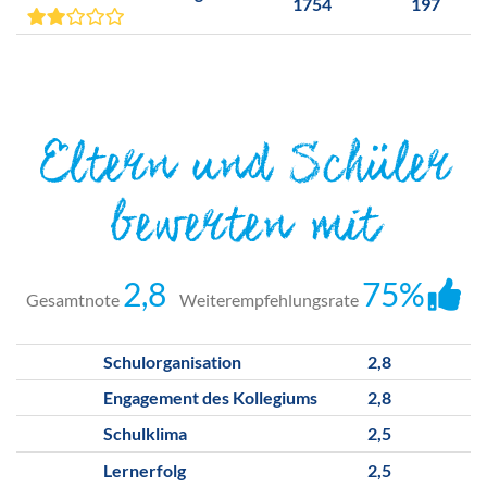
1754
197
Eltern und Schüler
bewerten mit
2,8
75%
Gesamtnote
Weiterempfehlungsrate
Schulorganisation
2,8
Engagement des Kollegiums
2,8
Schulklima
2,5
Lernerfolg
2,5