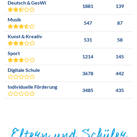
Deutsch & GesWi
1881
139
Musik
547
87
Kunst & Kreativ
531
58
Sport
1214
145
Digitale Schule
3678
442
Individuelle Förderung
3485
435