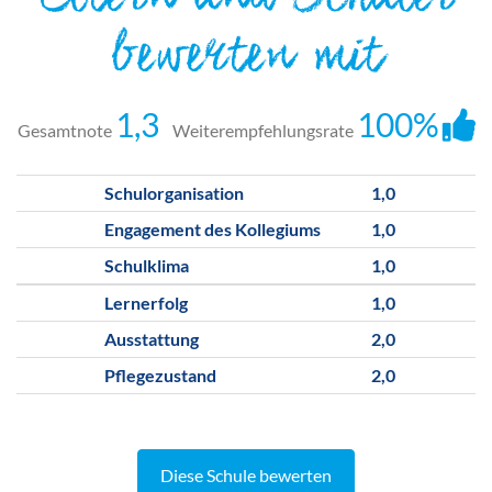
Eltern und Schüler
bewerten mit
1,3
100%
Gesamtnote
Weiterempfehlungsrate
Schulorganisation
1,0
Engagement des Kollegiums
1,0
Schulklima
1,0
Lernerfolg
1,0
Ausstattung
2,0
Pflegezustand
2,0
Diese Schule bewerten