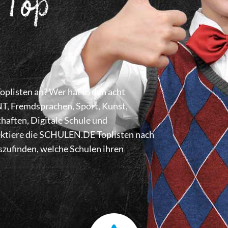
 Top
listen an? Wer hat in den acht
 Fremdsprachen, Sport, Kunst,
haften, Digitale Schule und
lektiere die SCHULEN.DE Toplisten nach
zufinden, welche Schulen ihren