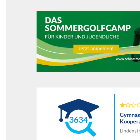
Gymnasi
3634
Koopera
Lindenst