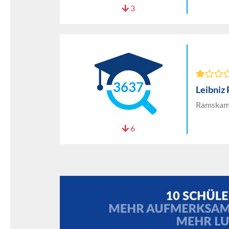
3
3637
Leibniz
Ramskamp
6