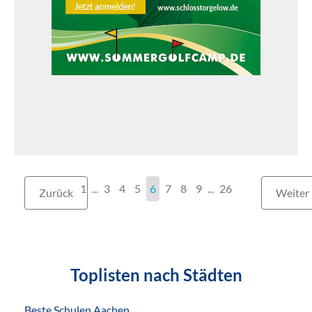
1
...
3
4
5
6
7
8
9
...
26
Zurück
Weiter
Toplisten nach Städten
Beste Schulen Aachen