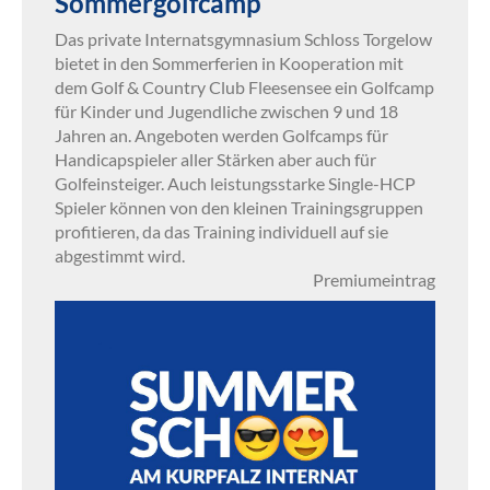
Sommergolfcamp
Das private Internatsgymnasium Schloss Torgelow
bietet in den Sommerferien in Kooperation mit
dem Golf & Country Club Fleesensee ein Golfcamp
für Kinder und Jugendliche zwischen 9 und 18
Jahren an. Angeboten werden Golfcamps für
Handicapspieler aller Stärken aber auch für
Golfeinsteiger. Auch leistungsstarke Single-HCP
Spieler können von den kleinen Trainingsgruppen
profitieren, da das Training individuell auf sie
abgestimmt wird.
Premiumeintrag