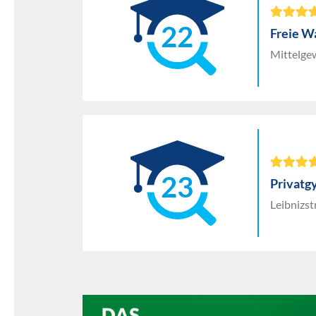
22
Freie W
Mittelge
23
Privat
Leibnizs