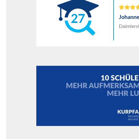
27
Johanne
Daimlerst