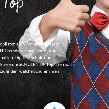
 Top
listen an? Wer hat in den acht
 Fremdsprachen, Sport, Kunst,
haften, Digitale Schule und
lektiere die SCHULEN.DE Toplisten nach
zufinden, welche Schulen ihren