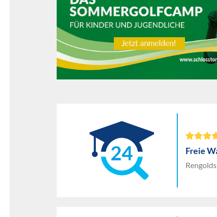
24
Freie W
Rengolds