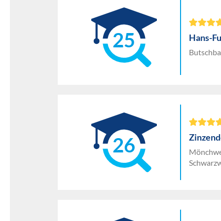
25
Hans-Fu
Butschba
Zinzend
26
Mönchwei
Schwarz