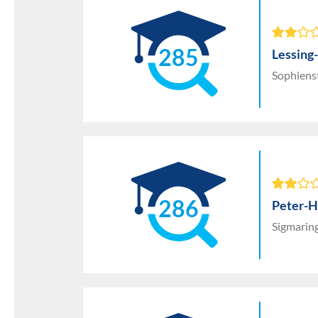
285
Lessing
Sophiens
286
Peter-H
Sigmarin