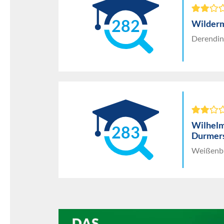
282
Wilder
Derendin
Wilhel
283
Durmer
Weißenbu