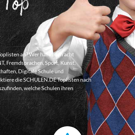
 Top
listen an? Wer hat in den acht
 Fremdsprachen, Sport, Kunst,
haften, Digitale Schule und
lektiere die SCHULEN.DE Toplisten nach
zufinden, welche Schulen ihren