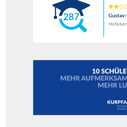
287
Gustav
Hofäckers