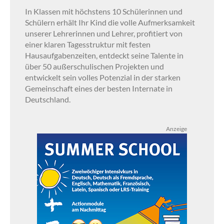
In Klassen mit höchstens 10 Schülerinnen und
Schülern erhält Ihr Kind die volle Aufmerksamkeit
unserer Lehrerinnen und Lehrer, profitiert von
einer klaren Tagesstruktur mit festen
Hausaufgabenzeiten, entdeckt seine Talente in
über 50 außerschulischen Projekten und
entwickelt sein volles Potenzial in der starken
Gemeinschaft eines der besten Internate in
Deutschland.
Anzeige