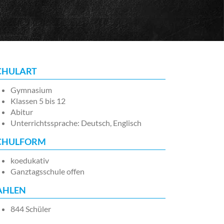
CHULART
Gymnasium
Klassen 5 bis 12
Abitur
Unterrichtssprache: Deutsch, Englisch
CHULFORM
koedukativ
Ganztagsschule offen
AHLEN
844 Schüler