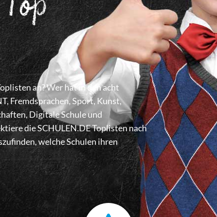
 Top
listen an? Wer hat in den acht
 Fremdsprachen, Sport, Kunst,
haften, Digitale Schule und
lektiere die SCHULEN.DE Toplisten nach
zufinden, welche Schulen ihren