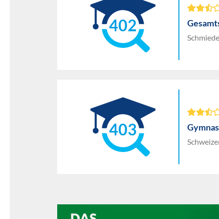
402
Gesamts
Schmiedes
403
Gymnasi
Schweize