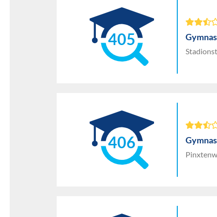
405
Gymnas
Stadionst
406
Gymnasi
Pinxtenw