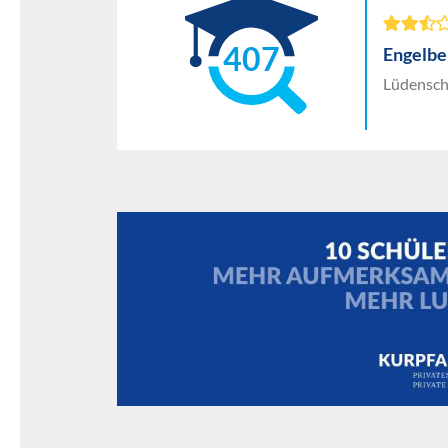
407
Engelbe
Lüdensche