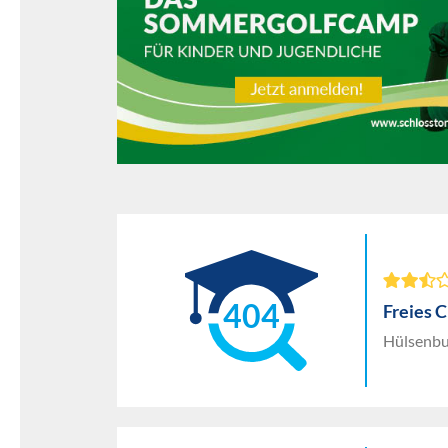
404
Freies 
Hülsenbu