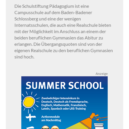
Die Schulstiftung Pädagogium ist eine
Campusschule auf dem Baden-Badener
Schlossberg und eine der wenigen
Internatsschulen, die auch eine Realschule bieten
mit der Möglichkeit im Anschluss an einem der
beiden beruflichen Gymmasien das Abitur zu
erlangen. Die Übergangsquoten sind von der
eigenen Realschule zu den beruflichen Gymnasien
sind hoch.
Anzeige