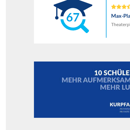
67
Max-Pl
Theaterp