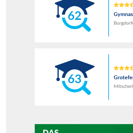
62
Gymnas
Burgdorfe
63
Grotef
Mitscher