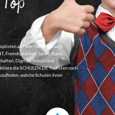
 Top
listen an? Wer hat in den acht
 Fremdsprachen, Sport, Kunst,
haften, Digitale Schule und
lektiere die SCHULEN.DE Toplisten nach
zufinden, welche Schulen ihren