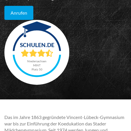
Anrufen
Niedersachsen
MINT
Platz 50
Das im Jahre 1863 gegründete Vincent-Lübeck-Gymnasium
war bis zur Einführung der Koedukation das Stader
Mädchengymnasium. Seit 1974 werden Jungen und