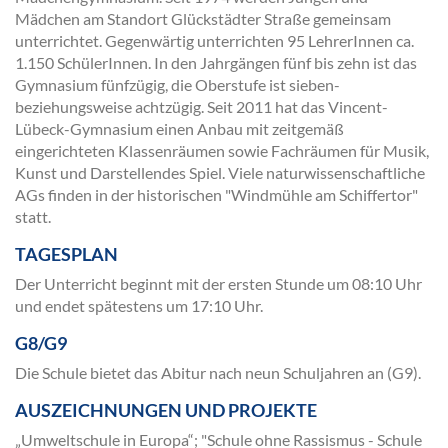
Mädchen am Standort Glückstädter Straße gemeinsam
unterrichtet. Gegenwärtig unterrichten 95 LehrerInnen ca.
1.150 SchülerInnen. In den Jahrgängen fünf bis zehn ist das
Gymnasium fünfzügig, die Oberstufe ist sieben-
beziehungsweise achtzügig. Seit 2011 hat das Vincent-
Lübeck-Gymnasium einen Anbau mit zeitgemäß
eingerichteten Klassenräumen sowie Fachräumen für Musik,
Kunst und Darstellendes Spiel. Viele naturwissenschaftliche
AGs finden in der histori­schen "Wind­mühle am Schiffer­tor"
statt.
TAGESPLAN
Der Unterricht beginnt mit der ersten Stunde um 08:10 Uhr
und endet spätestens um 17:10 Uhr.
G8/G9
Die Schule bietet das Abitur nach neun Schuljahren an (G9).
AUSZEICHNUNGEN UND PROJEKTE
„Umwelt­schule in Europa“; "Schule ohne Rassismus - Schule