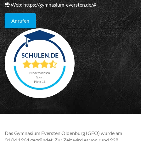
Web:
https://gymnasium-eversten.de/#
Anrufen
Niedersachsen
Sport
Platz 18
Das Gymnasium Eversten Oldenburg (GEO) wurde am
01.04.1964 gegründet. Zur Zeit wird es von rund 938