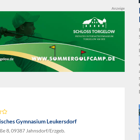
Anzeige
isches Gymnasium Leukersdorf
ße 8, 09387 Jahnsdorf/Erzgeb.