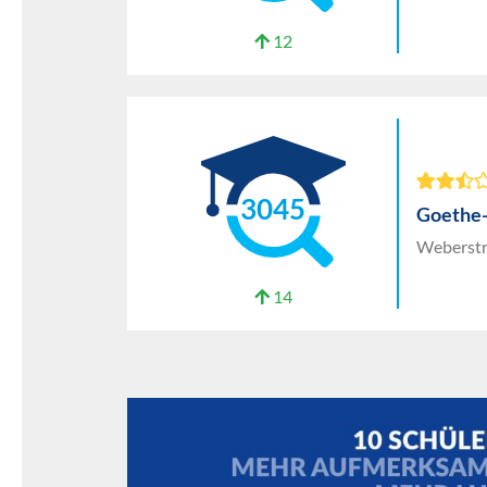
12
3045
Goethe
Weberstr
14