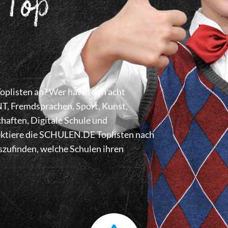
 Top
listen an? Wer hat in den acht
 Fremdsprachen, Sport, Kunst,
haften, Digitale Schule und
lektiere die SCHULEN.DE Toplisten nach
zufinden, welche Schulen ihren