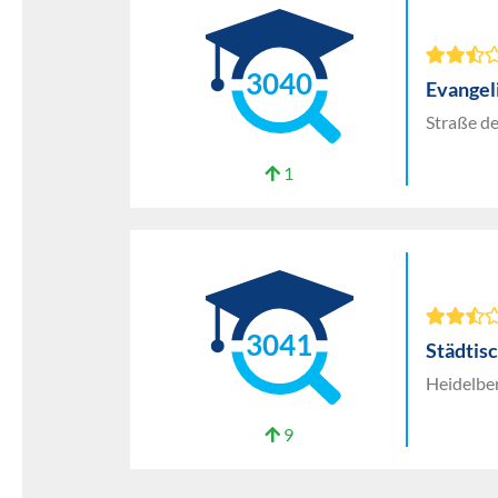
3040
Evangel
Straße d
1
3041
Städtis
Heidelber
9