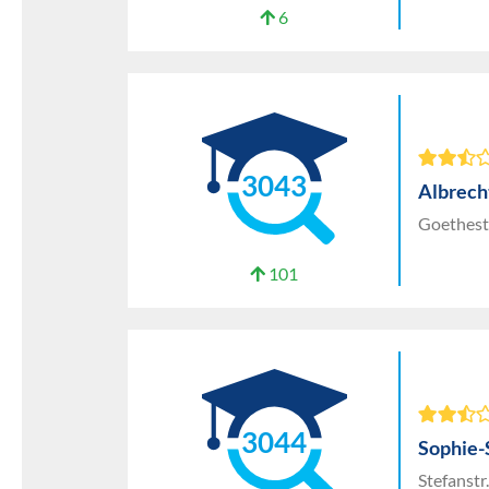
6
3043
Albrech
Goethestr
101
3044
Sophie-
Stefanst