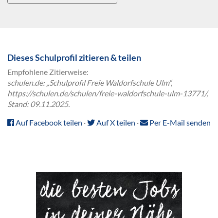
Dieses Schulprofil zitieren & teilen
Empfohlene Zitierweise:
schulen.de: „Schulprofil Freie Waldorfschule Ulm“,
https://schulen.de/schulen/freie-waldorfschule-ulm-13771/,
Stand: 09.11.2025.
Auf Facebook teilen
·
Auf X teilen
·
Per E-Mail senden