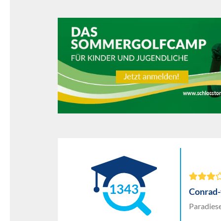
1343
Conrad
Paradies