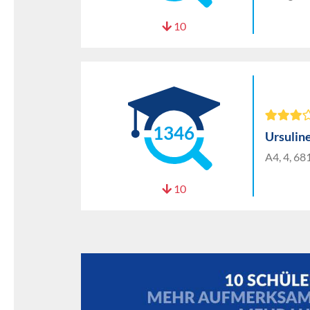
10
1346
Ursuli
A4, 4, 6
10