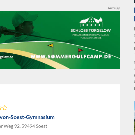
Anzeige
-von-Soest-Gymnasium
er Weg 92, 59494 Soest