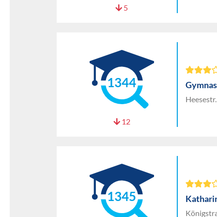
5
1344
Gymnasi
Heesestr.
12
1345
Kathari
Königstr