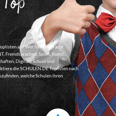
 Top
listen an? Wer hat in den acht
 Fremdsprachen, Sport, Kunst,
haften, Digitale Schule und
lektiere die SCHULEN.DE Toplisten nach
zufinden, welche Schulen ihren