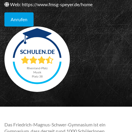
Web:
https://www.fmsg-speyer.de/home
Anrufen
Rheinland-Pfalz
Musik
Platz 38
Das Friedrich-Magnus-Schwer-Gymnasium ist ein
Gymnasium, dass derzeit rund 1000 SchülerInnen