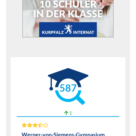
587
1
Werner-von-Siemens-Gymnasium