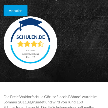
Anrufen
Sachsen
Gesamtwertung
Platz 17
Die Freie Waldorfschule Görlitz "Jacob Böhme" wurde im
Sommer 2011 gegründet und wird von rund 150
SchülerInnen besucht. Da die Schulgemeinschaft weiter