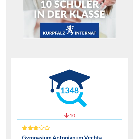
1348
10
Gymnasium Antonianum Vechta