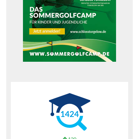
1424
120