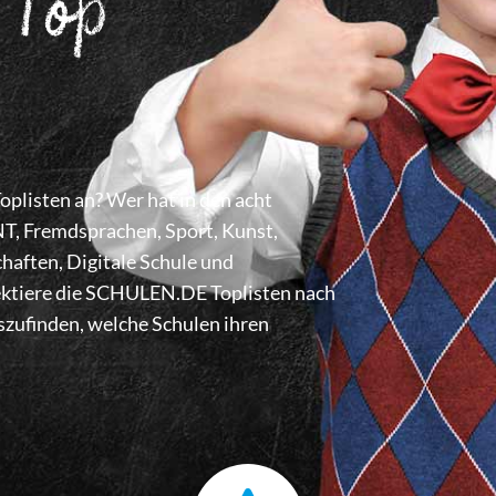
 Top
listen an? Wer hat in den acht
 Fremdsprachen, Sport, Kunst,
haften, Digitale Schule und
lektiere die SCHULEN.DE Toplisten nach
zufinden, welche Schulen ihren