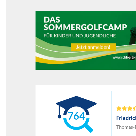
764
Friedri
Thomas-M