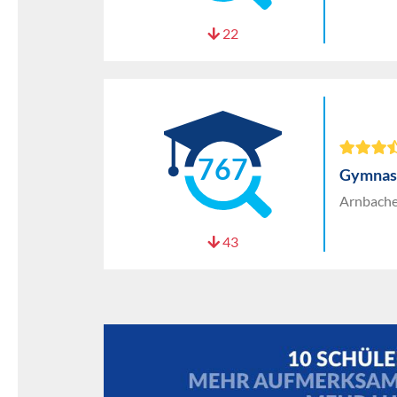
22
767
Gymnasi
Arnbacher
43