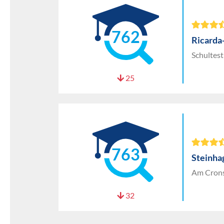
762
Ricard
Schultest
25
763
Steinh
Am Crons
32