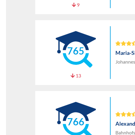
9
765
Maria-S
Johannes
13
766
Alexand
Bahnhofs