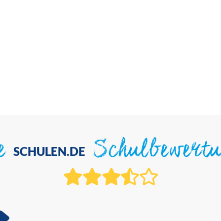
ie
Schulbewert
SCHULEN.DE