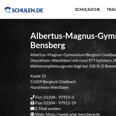
Cookie-Einstellungen
SCHULSUCHE
TRA
Albertus-Magnus-Gymn
Bensberg
Albertus-Magnus-Gymnasium Bergisch Gladbach
(Nordrhein-Westfalen) mit rund 977 Schülern. Nu
Weiterempfehlungsrate liegt bei 100 % (2 Bewe
Kaule 15
51429 Bergisch Gladbach
Nordrhein-Westfalen
Fon: 02204 - 97915-0
Fax: 02204 - 97915-29
E-Mail senden
Web:
https://www.amg-bensberg.de