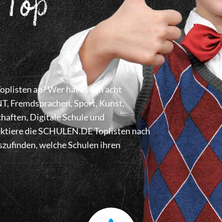
 Top
listen an? Wer hat in den acht
 Fremdsprachen, Sport, Kunst,
haften, Digitale Schule und
lektiere die SCHULEN.DE Toplisten nach
zufinden, welche Schulen ihren