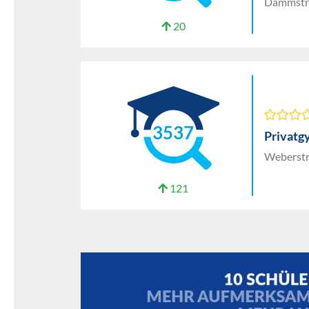
Dammstra
20
3537
Privatg
Weberstr
121