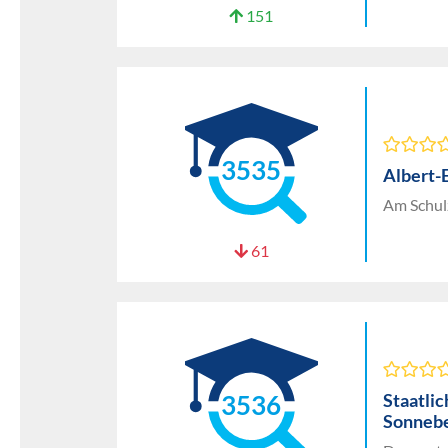
151
3535
Albert-
Am Schul
61
Staatli
3536
Sonneb