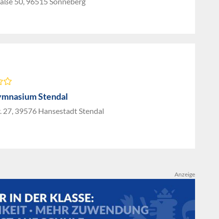
ße 50, 96515 Sonneberg
ymnasium Stendal
. 27, 39576 Hansestadt Stendal
Anzeige