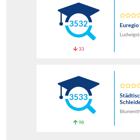
3532
Euregio
Ludwigst
33
Städtis
3533
Schleid
Blumenth
98