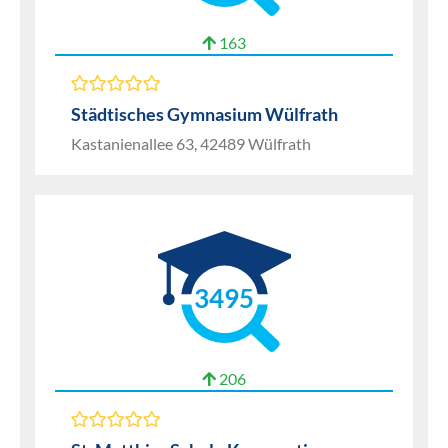
163
Städtisches Gymnasium Wülfrath
Kastanienallee 63, 42489 Wülfrath
3495
206