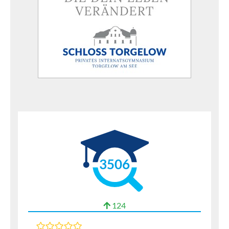
3506
124