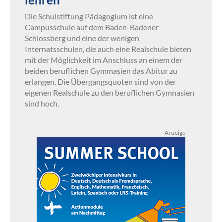
Die Schulstiftung Pädagogium ist eine
Campusschule auf dem Baden-Badener
Schlossberg und eine der wenigen
Internatsschulen, die auch eine Realschule bieten
mit der Möglichkeit im Anschluss an einem der
beiden beruflichen Gymmasien das Abitur zu
erlangen. Die Übergangsquoten sind von der
eigenen Realschule zu den beruflichen Gymnasien
sind hoch.
Anzeige