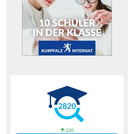
2820
220