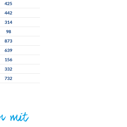
425
442
314
98
873
639
156
332
732
n mit