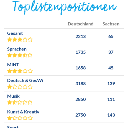
Toplistenpositionen
Deutschland
Sachsen
Gesamt
2213
65
Sprachen
1735
37
MINT
1658
45
Deutsch & GesWi
3188
139
Musik
2850
111
Kunst & Kreativ
2750
143
Sport