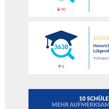
90
Heinric
3638
Lütgen
Volksgar
8