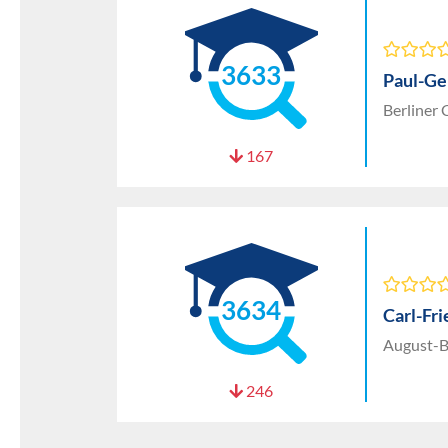
3633
Paul-Ge
Berliner
167
3634
Carl-Fr
August-B
246