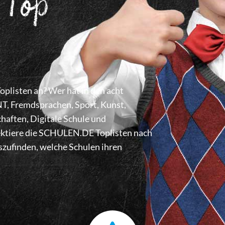
 Top
listen an? Wer hat in den acht
 Fremdsprachen, Sport, Kunst,
haften, Digitale Schule und
lektiere die SCHULEN.DE Toplisten nach
zufinden, welche Schulen ihren