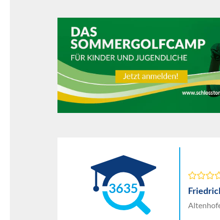
3635
Friedri
Altenhofe