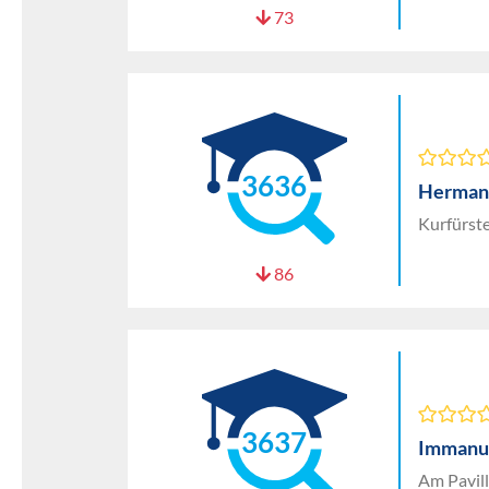
73
3636
Herman
Kurfürst
86
3637
Immanu
Am Pavil