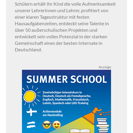
Schülern erhält Ihr Kind die volle Aufmerksamkeit
unserer Lehrerinnen und Lehrer, profitiert von
einer klaren Tagesstruktur mit festen
Hausaufgabenzeiten, entdeckt seine Talente in
über 50 außerschulischen Projekten und
entwickelt sein volles Potenzial in der starken
Gemeinschaft eines der besten Internate in
Deutschland.
Anzeige