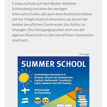
Campusschule auf dem Baden-Badener
Schlossberg und eine der wenigen
Internatsschulen, die auch eine Realschule bieten
mit der Möglichkeit im Anschluss an einem der
beiden beruflichen Gymmasien das Abitur zu
erlangen. Die Übergangsquoten sind von der
eigenen Realschule zu den beruflichen Gymnasien
sind hoch.
Anzeige