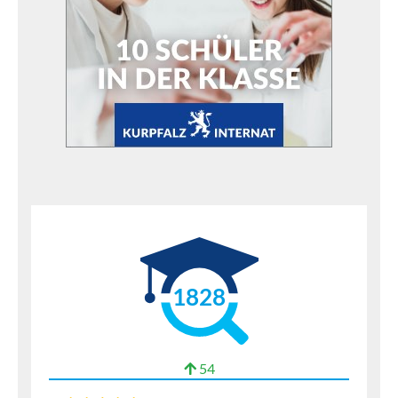
1828
54