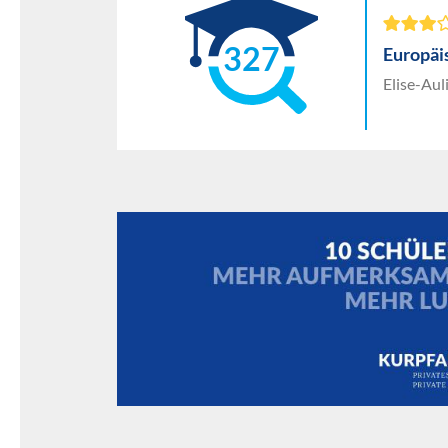
327
Europäi
Elise-Aul