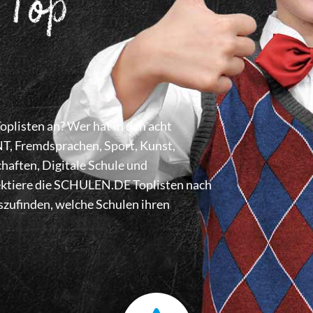
 Top
listen an? Wer hat in den acht
 Fremdsprachen, Sport, Kunst,
haften, Digitale Schule und
lektiere die SCHULEN.DE Toplisten nach
zufinden, welche Schulen ihren