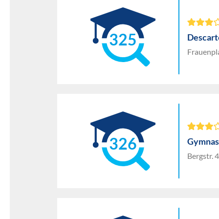
325
Descar
Frauenpl
326
Gymnasi
Bergstr. 