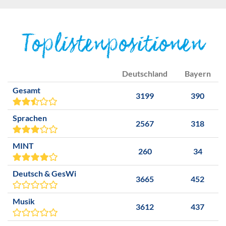
Toplistenpositionen
Deutschland
Bayern
Gesamt
3199
390
Sprachen
2567
318
MINT
260
34
Deutsch & GesWi
3665
452
Musik
3612
437