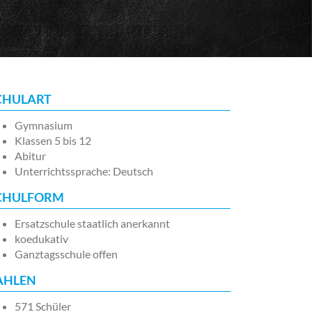
CHULART
Gymnasium
Klassen 5 bis 12
Abitur
Unterrichtssprache: Deutsch
CHULFORM
Ersatzschule staatlich anerkannt
koedukativ
Ganztagsschule offen
AHLEN
571 Schüler