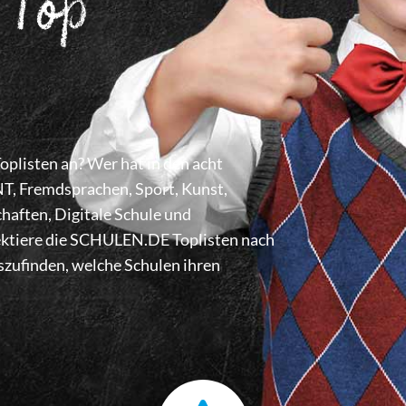
 Top
listen an? Wer hat in den acht
 Fremdsprachen, Sport, Kunst,
haften, Digitale Schule und
lektiere die SCHULEN.DE Toplisten nach
zufinden, welche Schulen ihren