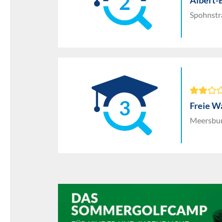
2
Albert-
Spohnstr
3
Freie W
Meersbur