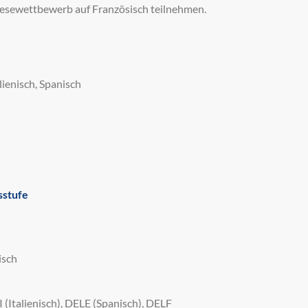
sewettbewerb auf Französisch teilnehmen.
lienisch, Spanisch
sstufe
isch
(Italienisch), DELE (Spanisch), DELF