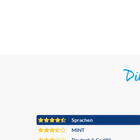
D
Sprachen
MINT
Deutsch & GesWi