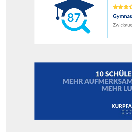
87
Gymnasi
Zwickauer