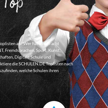
 Top
listen an? Wer hat in den acht
 Fremdsprachen, Sport, Kunst,
haften, Digitale Schule und
lektiere die SCHULEN.DE Toplisten nach
zufinden, welche Schulen ihren