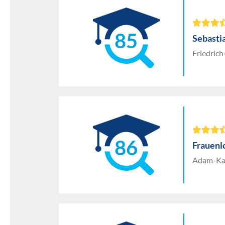
85
Sebasti
Friedrich
86
Frauen
Adam-Kar