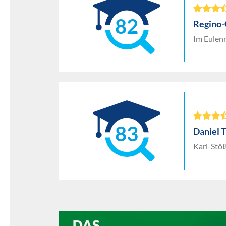
82
Regino
Im Eulen
83
Daniel 
Karl-Stö