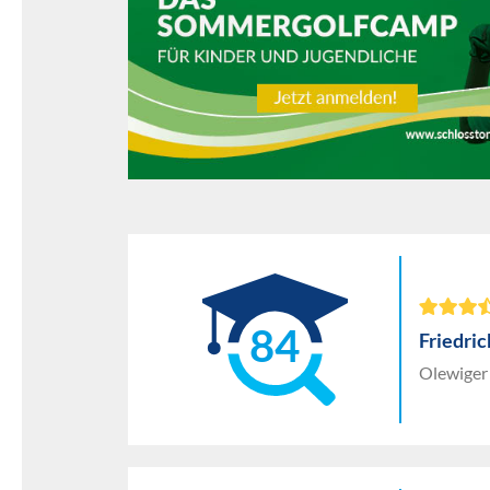
84
Friedri
Olewiger 