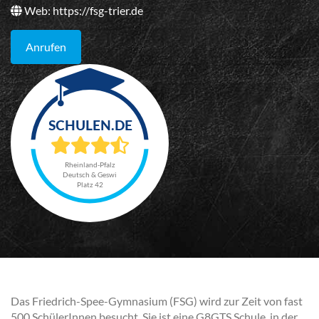
Web:
https://fsg-trier.de
Anrufen
Rheinland-Pfalz
Deutsch & Geswi
Platz 42
Das Friedrich-Spee-Gymnasium (FSG) wird zur Zeit von fast
500 SchülerInnen besucht. Sie ist eine G8GTS Schule, in der