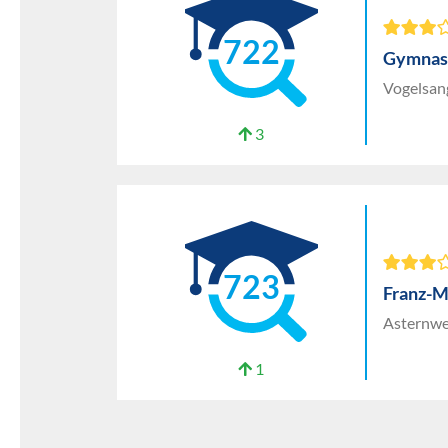
722
Gymnas
Vogelsan
3
723
Franz-
Asternwe
1