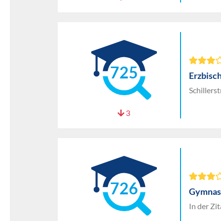
725
Erzbisc
Schillers
3
726
Gymnasi
In der Zi