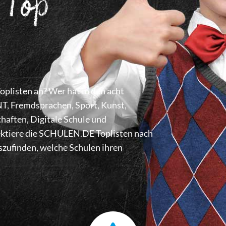
 Top
listen an? Wer hat in den acht
 Fremdsprachen, Sport, Kunst,
haften, Digitale Schule und
lektiere die SCHULEN.DE Toplisten nach
zufinden, welche Schulen ihren