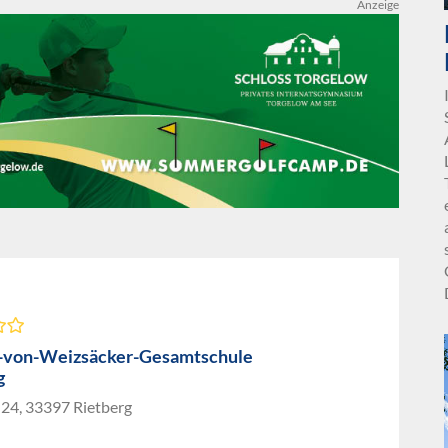
Anzeige
-von-Weizsäcker-Gesamtschule
g
 24, 33397 Rietberg