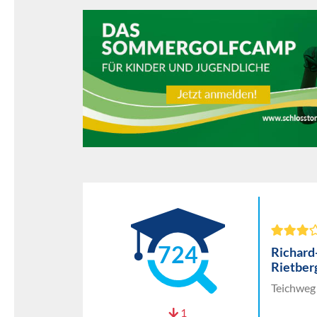
724
Richard
Rietber
Teichweg
1