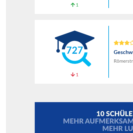
1
727
Geschwi
Römerstr
1