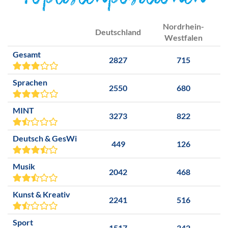
Toplistenpositionen
Nordrhein-
Deutschland
Westfalen
Gesamt
2827
715
Sprachen
2550
680
MINT
3273
822
Deutsch & GesWi
449
126
Musik
2042
468
Kunst & Kreativ
2241
516
Sport
1517
342