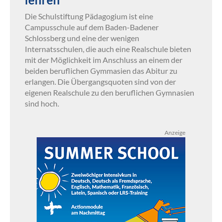
Die Schulstiftung Pädagogium ist eine
Campusschule auf dem Baden-Badener
Schlossberg und eine der wenigen
Internatsschulen, die auch eine Realschule bieten
mit der Möglichkeit im Anschluss an einem der
beiden beruflichen Gymmasien das Abitur zu
erlangen. Die Übergangsquoten sind von der
eigenen Realschule zu den beruflichen Gymnasien
sind hoch.
Anzeige